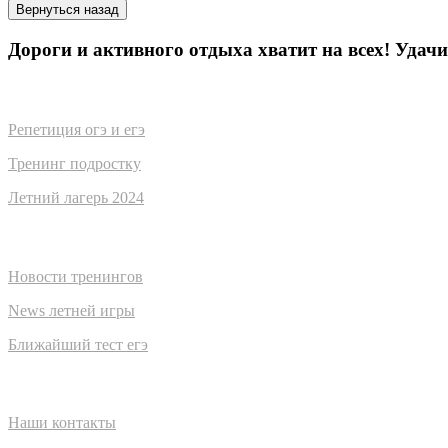
Дороги и активного отдыха хватит на всех! Удачи
Чем помогаем
Репетиция огэ и егэ
Тренинг подростку
Летний лагерь 2024
Новости
Новости тренингов
News летней игры
Ближайший тест егэ
Главная
Наши контакты