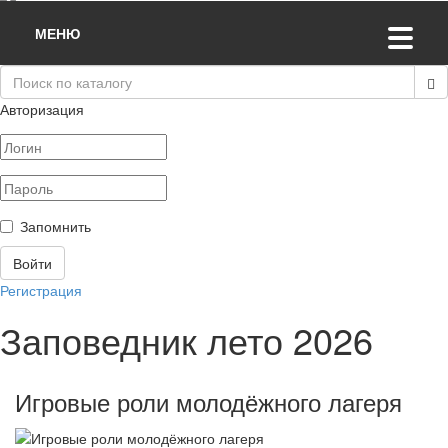
МЕНЮ
Авторизация
Запомнить
Войти
Регистрация
Заповедник лето 2026
Игровые роли молодёжного лагеря