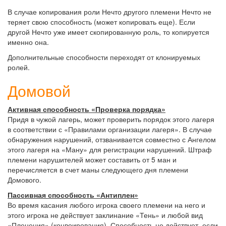
В случае копирования роли Нечто другого племени Нечто не
теряет свою способность (может копировать еще). Если
другой Нечто уже имеет скопированную роль, то копируется
именно она.
Дополнительные способности переходят от клонируемых
ролей.
Домовой
Активная способность «Проверка порядка»
Придя в чужой лагерь, может проверить порядок этого лагеря
в соответствии с «Правилами организации лагеря». В случае
обнаружения нарушений, отзванивается совместно с Ангелом
этого лагеря на «Ману» для регистрации нарушений. Штраф
племени нарушителей может составить от 5 ман и
перечисляется в счет маны следующего дня племени
Домового.
Пассивная способность «Антиплен»
Во время касания любого игрока своего племени на него и
этого игрока не действует заклинание «Тень» и любой вид
«Пленения» (конвоирования). Способность не действует, если