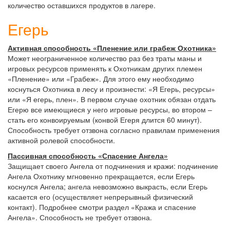
количество оставшихся продуктов в лагере.
Егерь
Активная способность «Пленение или грабеж Охотника»
Может неограниченное количество раз без траты маны и
игровых ресурсов применять к Охотникам других племен
«Пленение» или «Грабеж». Для этого ему необходимо
коснуться Охотника в лесу и произнести: «Я Егерь, ресурсы»
или «Я егерь, плен». В первом случае охотник обязан отдать
Егерю все имеющиеся у него игровые ресурсы, во втором –
стать его конвоируемым (конвой Егеря длится 60 минут).
Способность требует отзвона согласно правилам применения
активной ролевой способности.
Пассивная способность «Спасение Ангела»
Защищает своего Ангела от подчинения и кражи: подчинение
Ангела Охотнику мгновенно прекращается, если Егерь
коснулся Ангела; ангела невозможно выкрасть, если Егерь
касается его (осуществляет непрерывный физический
контакт). Подробнее смотри раздел «Кража и спасение
Ангела». Способность не требует отзвона.