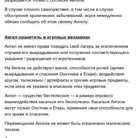
В случае плохого самочувствия, в том числе в случае
обострения хронических заболеваний, игрок немедленно
обязан сообщить об этом своему Ангелу.
Ангел-хранитель в игровых механиках
Ангел не имеет права покидать свой лагерь за исключением
случаев его выкрадывания или получения соответствующего
указания / разрешения от игротехников.
На Ангела не действуют магия, способности ролей (кроме
выкрадывания и спасения Охотника и Егеря), воздействия
кругом, талисманы / артефакты и прочие игровые предметы,
если иное не указано в описании этих предметов.
Ангел — существо бестелесное — в рамках игрового
взаимодействия касаться его бесполезно. Касаться Ангела
могут только Охотник и Егерь, применяя свои способности для
его кражи и спасения.
Перемещение Ангела не может быть ограничено магическим
песком.