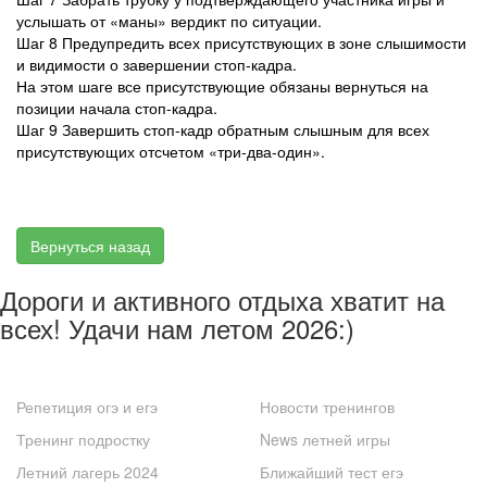
услышать от «маны» вердикт по ситуации.
Шаг 8 Предупредить всех присутствующих в зоне слышимости
и видимости о завершении стоп-кадра.
На этом шаге все присутствующие обязаны вернуться на
позиции начала стоп-кадра.
Шаг 9 Завершить стоп-кадр обратным слышным для всех
присутствующих отсчетом «три-два-один».
Дороги и активного отдыха хватит на
всех! Удачи нам летом 2026:)
Чем помогаем
Новости
Репетиция огэ и егэ
Новости тренингов
Тренинг подростку
News летней игры
Летний лагерь 2024
Ближайший тест егэ