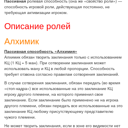
Пассивная
ролевая способность (она же «свойство роли») —
способность игровой роли, действующая постоянно, не
требующая активизации игроком.
Описание ролей
Алхимик
Пассивная способность «Алхимия»
Алхимик обязан творить заклинания только с использованием
КЦ (1 КЦ = 5 ман). При сотворении заклинания может
использовать ману и КЦ в любой пропорции. Способность
требует отзвона согласно правилам сотворения заклинаний.
В случае сотворения заклинания, обязан передать (во время
«стоп-кадра») все использованные на это заклинание КЦ
игроку другого племени, на которого применил свое
заклинание. Если заклинание было применено не на игрока
другого племени, обязан передать все использованные на это
заклинание КЦ любому присутствующему представителю
чужого племени.
Не может творить заклинания, если в зоне его видимости нет