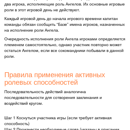
два игрока, исполняющие роль Ангелов. Их основные игровые
роли в этот игровой день не действуют.
Каждый игровой день до начала игрового времени капитан
команды обязан сообщить “Базе” имена игроков, назначенных
на исполнение роли Ангела.
Очередность исполнения роли Ангела игроками определяется
племенем самостоятельно, однако участник повторно может
остаться Ангелом, если все сокомандники побывали в данной
роли.
Правила применения активных
ролевых способностей
Последовательность действий аналогична
последовательности для сотворения заклинания и
воздействий кругом.
Шаг 1 Коснуться участника игры (если требует активная
способность)
Шаг 2 Произнести необходимые слова (указаны в описании