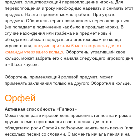
предмет, олицетворяющий перевоплощение игрока. Для
перевоплощения игроку необходимо надевать и снимать этот
предмет. На этот предмет можно грабить. При утрате
предмета Оборотень теряет возможность перевоплощаться
(не попадает в подчинение как было в прошлых играх). В
случае нахождения или грабежа на предмет новый
обладатель обязан передать его игротехникам до конца
игрового дня,
получив при этом 6 ман завтранего дня от
команды утерявшего кольцо
. Оборотень, утративший свое
кольцо, может забрать его с начала следующего игрового дня
в «Шаха-хаусе».
Оборотень, применяющий ролевой предмет, может
применять заклинания только на другого Оборотня в кольце.
Орфей
Активная способность «Гипноз»
Может один раз в игровой день применить гипноз на игроков
других племен при помощи своего пения. Для этого
обладателю роли Орфей необходимо начать петь песню (или
несколько песен) со словами. С момента начала пения и на
всем его протяжении игроки других племен, находящиеся в