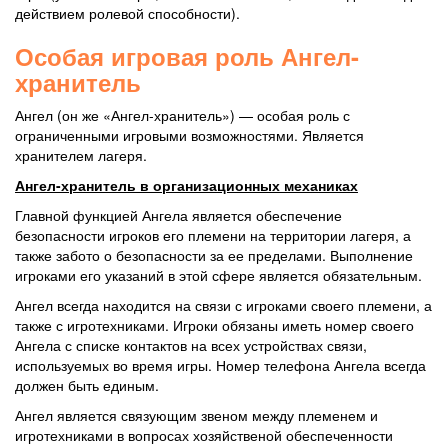
действием ролевой способности).
Особая игровая роль Ангел-
хранитель
Ангел (он же «Ангел-хранитель») — особая роль с
ограниченными игровыми возможностями. Является
хранителем лагеря.
Ангел-хранитель в организационных механиках
Главной функцией Ангела является обеспечение
безопасности игроков его племени на территории лагеря, а
также забото о безопасности за ее пределами. Выполнение
игроками его указаний в этой сфере является обязательным.
Ангел всегда находится на связи с игроками своего племени, а
также с игротехниками. Игроки обязаны иметь номер своего
Ангела с списке контактов на всех устройствах связи,
используемых во время игры. Номер телефона Ангела всегда
должен быть единым.
Ангел является связующим звеном между племенем и
игротехниками в вопросах хозяйственой обеспеченности