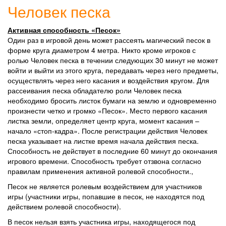
Человек песка
Активная способность «Песок»
Один раз в игровой день может рассеять магический песок в
форме круга диаметром 4 метра. Никто кроме игроков с
ролью Человек песка в течении следующих 30 минут не может
войти и выйти из этого круга, передавать через него предметы,
осуществлять через него касания и воздействия кругом. Для
рассеивания песка обладателю роли Человек песка
необходимо бросить листок бумаги на землю и одновременно
произнести четко и громко «Песок». Место первого касания
листка земли, определяет центр круга, момент касания –
начало «стоп-кадра». После регистрации действия Человек
песка указывает на листке время начала действия песка.
Способность не действует в последние 60 минут до окончания
игрового времени. Способность требует отзвона согласно
правилам применения активной ролевой способности.,
Песок не является ролевым воздействием для участников
игры (участники игры, попавшие в песок, не находятся под
действием ролевой способности).
В песок нельзя взять участника игры, находящегося под