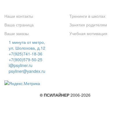
Главная
Взрослым
Наши контакты
Тренинги в школах
Ваша страница
Занятия родителям
Ваши заказы
Учебная мотивация
1 минута от метро,
ул. Шолохова, д.12
+7(925)741-18-36
+7(900)579-50-25
i@psyliner.ru
psyliner@yandex.ru
© ПСИ
ЛАЙНЕР
2006-2026