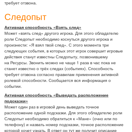
требует отзвона.
Следопыт
Активная способность «Взять след»
Может «взять след» другого игрока. Для этого обладателю
роли Следопыт необходимо коснуться другого игрока и
произнести: «Я взял твой след». С этого момента три
следующих события, в которых этот игрок совершит игровые
действия станут известны Следопыту, позвонившему
на Ресурсы. Звонить можно не чаще 1 раза в час пока не
станет известно о трёх следах (событиях). Способность
требует отзвона согласно правилам применения активной
ролевой способности. Сообщается вся информация о
событии.
Активная способность «Выведать расположение
подсказки»
Может один раз в игровой день выведать точное
расположение одной подсказки. Для этого обладателю роли
Следопыт необходимо обратиться к «Мане» (очно или по
телефону) и назвать номер подсказки, точное расположение
которой хочет узнать. В ответ он тут же получит описание