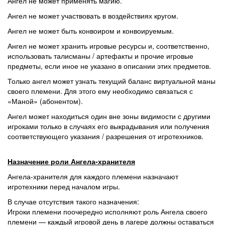
Ангел не может применять магию.
Ангел не может участвовать в воздействиях кругом.
Ангел не может быть конвоиром и конвоируемым.
Ангел не может хранить игровые ресурсы и, соответственно,
использовать талисманы / артефакты и прочие игровые
предметы, если иное не указано в описании этих предметов.
Только ангел может узнать текущий баланс виртуальной маны
своего племени. Для этого ему необходимо связаться с
«Маной» (абонентом).
Ангел может находиться один вне зоны видимости с другими
игроками только в случаях его выкрадывания или получения
соответствующего указания / разрешения от игротехников.
Назначение роли Ангела-хранителя
Ангела-хранителя для каждого племени назначают
игротехники перед началом игры.
В случае отсутствия такого назначения:
Игроки племени поочередно исполняют роль Ангела своего
племени — каждый игровой день в лагере должны оставаться