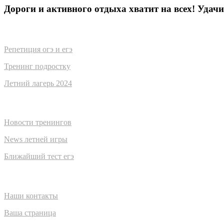
Дороги и активного отдыха хватит на всех! Удачи
Чем помогаем
Репетиция огэ и егэ
Тренинг подростку
Летний лагерь 2024
Новости
Новости тренингов
News летней игры
Ближайший тест егэ
Главная
Наши контакты
Ваша страница